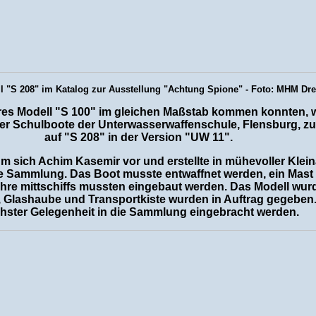
l "S 208" im Katalog zur Ausstellung "Achtung Spione" - Foto: MHM Dr
teres Modell "S 100" im gleichen Maßstab kommen konnten,
er Schulboote der Unterwasserwaffenschule, Flensburg, zu f
auf "S 208" in der Version "UW 11".
sich Achim Kasemir vor und erstellte in mühevoller Kleina
e Sammlung. Das Boot musste entwaffnet werden, ein Mast
re mittschiffs mussten eingebaut werden. Das Modell wur
e, Glashaube und Transportkiste wurden in Auftrag gegeben.
hster Gelegenheit in die Sammlung eingebracht werden.