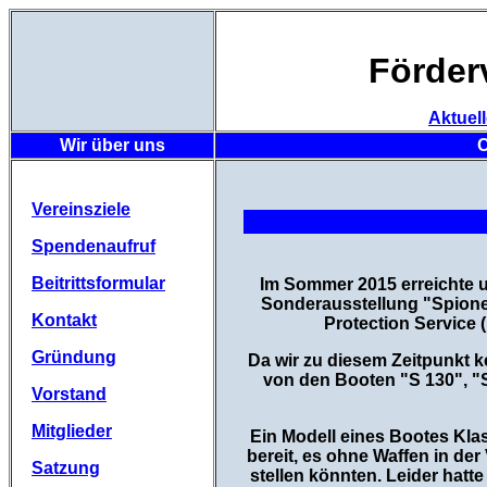
Förder
Aktuel
Wir über uns
C
Vereinsziele
Spendenaufruf
Beitrittsformular
Im Sommer 2015 erreichte u
Sonderausstellung "Spione 
Kontakt
Protection Service 
Gründung
Da wir zu diesem Zeitpunkt k
von den Booten "S 130", "S
Vorstand
Mitglieder
Ein Modell eines Bootes Kla
bereit, es ohne Waffen in de
Satzung
stellen könnten. Leider hatt