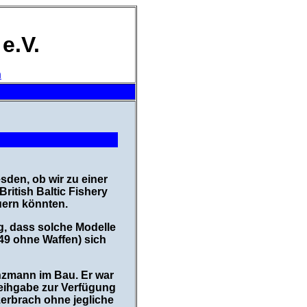
e.V.
h
den, ob wir zu einer
ritish Baltic Fishery
uern könnten.
g, dass solche Modelle
49 ohne Waffen) sich
nzmann im Bau. Er war
Leihgabe zur Verfügung
zerbrach ohne jegliche