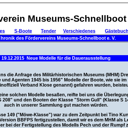
verein Museums-Schnellboot 
les
-----
S-Boote
-- -
Tender
-
Verschiedenes
-----
Gästebuc
hronik des Fördervereins Museums-Schnellboot e. V.
19.12.2015 Neue Modelle für die Dauerausstellung
ns die Anfrage des Militärhistorischen Museums (MHM) Dres
und Agenten 1945 bis 1956" Modelle der Boote, wie sie im B
(inoffiziell Verband Klose genannt) gefahren wurden, beiste
eine solchen Modelle besaßen, reifte bei uns die Überlegun
 208" und den Booten der Klasse "Storm Gull" (Klasse S 1
auch in unserer Sammlung gut machen würden.
sse 149 ("Möwe-Klasse") war zu dem Zeitpunkt bei Tino Ku
r Version BBFPS fertigzustellen, damit wir es dem MHM als 
e er bei der Fertigstellung des Modells Pech und der Rumpf 