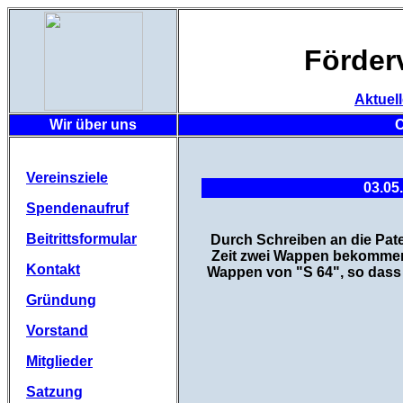
Förder
Aktuel
Wir über uns
C
Vereinsziele
03.05
Spendenaufruf
Beitrittsformular
Durch Schreiben an die Pate
Zeit zwei Wappen bekommen
Kontakt
Wappen von "S 64", so dass
Gründung
Vorstand
Mitglieder
Satzung